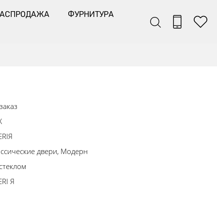
РАСПРОДАЖА
ФУРНИТУРА
заказ
Х
ERIЯ
ссические двери, Модерн
стеклом
RI Я