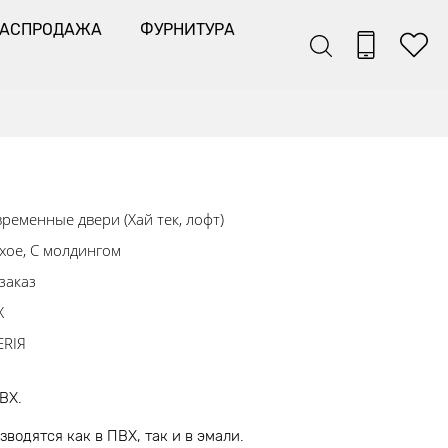
РАСПРОДАЖА
ФУРНИТУРА
ременные двери (Хай тек, лофт)
хое, С молдингом
заказ
Х
ERIЯ
ПВХ.
водятся как в ПВХ, так и в эмали.