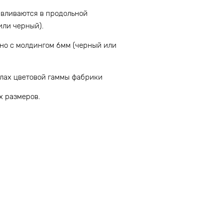
авливаются в продольной
или черный).
но с молдингом 6мм (черный или
елах цветовой гаммы фабрики
х размеров.