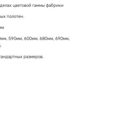
еделах цветовой гаммы фабрики
ых полотен:
мм
мм, 590мм, 600мм, 680мм, 690мм,
.
тандартных размеров.