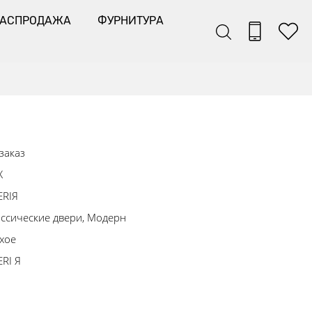
РАСПРОДАЖА
ФУРНИТУРА
заказ
Х
ERIЯ
ссические двери, Модерн
хое
RI Я