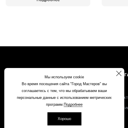
О МАГ
Мы используем cookie
Во время посещения сайта "Город Мастеров" вы
Акции
соглашаетесь с тем, что мы обрабатываем ваши
Контак
персональные данные с использованием метрических
программ.
Подробнее
+7 960 163 81 88
Полити
8 (83145) 2 11 85
Хорошо