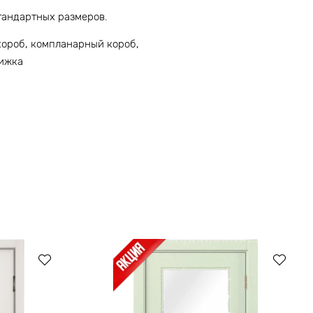
тандартных размеров.
короб, компланарный короб,
нижка