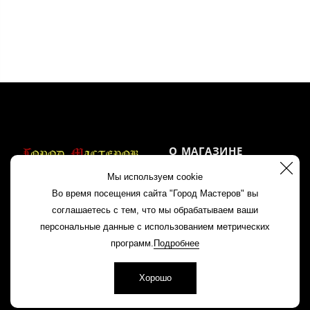
О МАГАЗИНЕ
Мы используем cookie
Акции
Во время посещения сайта "Город Мастеров" вы
Контакты
соглашаетесь с тем, что мы обрабатываем ваши
+7 960 163 81 88
персональные данные с использованием метрических
Политика
8 (83145) 2 11 85
программ.
Подробнее
конфиденциальности
Хорошо