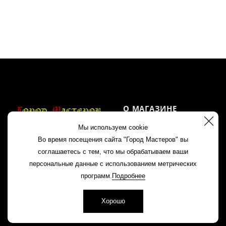
О МАГАЗИНЕ
Мы используем cookie
Акции
Во время посещения сайта "Город Мастеров" вы
Контакты
соглашаетесь с тем, что мы обрабатываем ваши
+7 960 163 81 88
персональные данные с использованием метрических
Политика
8 (83145) 2 11 85
программ.
Подробнее
конфиденциальности
Хорошо