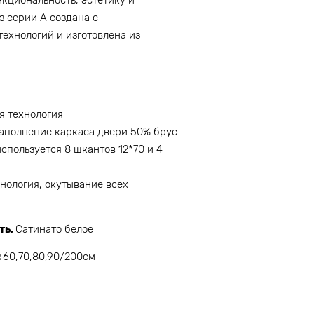
з серии А создана с
ехнологий и изготовлена из
я технология
аполнение каркаса двери 50% брус
спользуется 8 шкантов 12*70 и 4
нология, окутывание всех
ть
,
Сатинато белое
:
60,70,80,90/200см