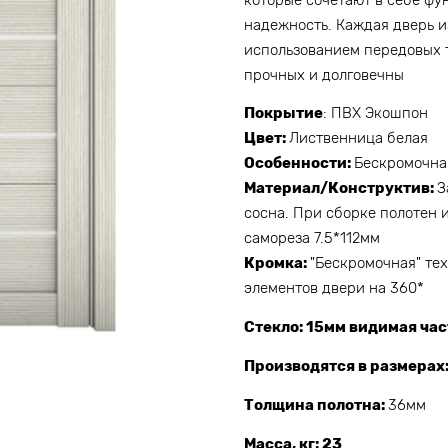
надежность. Каждая дверь и
использованием передовых т
прочных и долговечны
Покрытие
: ПВХ Экошпон
Цвет:
Лиственница белая
Особенности:
Бескромочна
Материал/Конструктив:
З
сосна. При сборке полотен и
самореза 7.5*112мм
Кромка:
"Бескромочная" тех
элементов двери на 360*
Стекло: 1
5мм видимая час
Производятся в размерах
Толщина полотна:
36мм
Масса, кг: 23