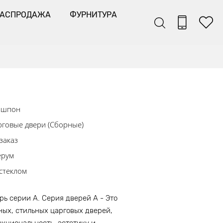
РАСПРОДАЖА
ФУРНИТУРА
ошпон
говые двери (Сборные)
заказ
ерум
стеклом
ь серии A. Серия дверей А - Это
ых, стильных царговых дверей,
нкциональность, эстетику и